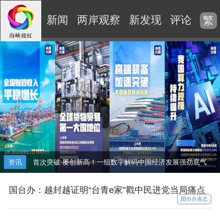
新闻
两岸观察
新发现
评论
视
繁
资讯
首次突破 屡创新高！一组数字解码中国经济发展强劲底气
国台办：越封越证明“台青e家”戳中民进党当局痛点
国台办表态