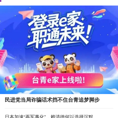
民进党当局诈骗话术挡不住台青追梦脚步
日本加速“再军事化”，赖清德何以选择沉默